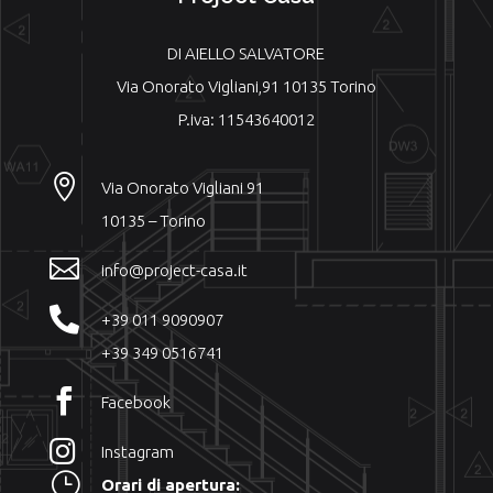
DI AIELLO SALVATORE
Via Onorato Vigliani,91 10135 Torino
P.iva: 11543640012

Via Onorato Vigliani 91
10135 – Torino

info@project-casa.it

+39 011 9090907
+39 349 0516741

Facebook

Instagram
}
Orari di apertura: