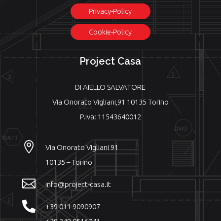
Privacy-Policy
Cookie-Policy
Project Casa
DI AIELLO SALVATORE
Via Onorato Vigliani,91 10135 Torino
P.iva: 11543640012

Via Onorato Vigliani 91
10135 – Torino

info@project-casa.it

+39 011 9090907