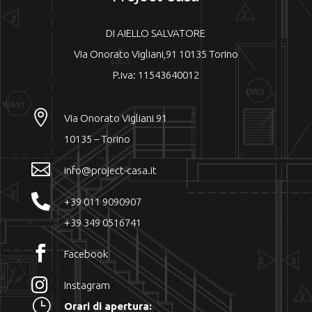
DI AIELLO SALVATORE
Via Onorato Vigliani,91 10135 Torino
P.iva: 11543640012

Via Onorato Vigliani 91
10135 – Torino

info@project-casa.it

+39 011 9090907
+39 349 0516741

Facebook

Instagram
}
Orari di apertura: