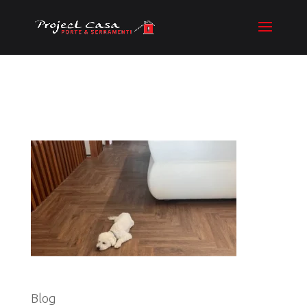
Swing_Herringbone_Lipari_S
Categorie
Blog