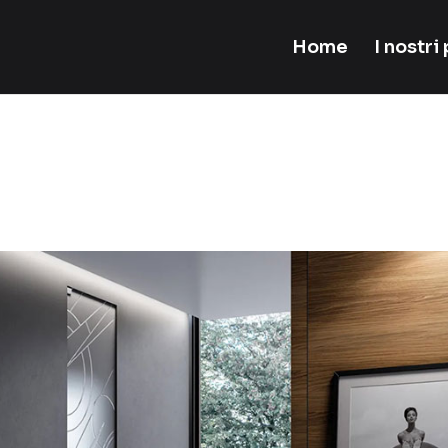
Home
I nostri
otto-header