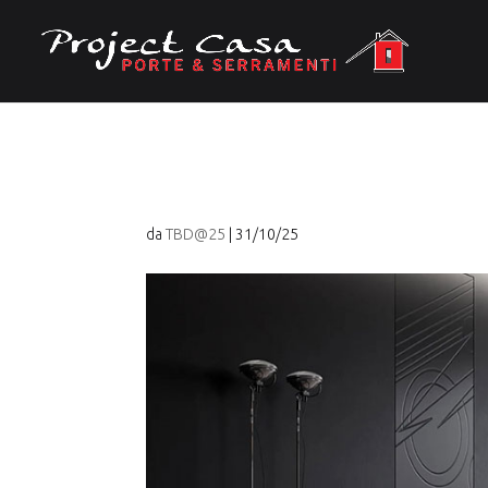
porte-interne-bertol
da
TBD@25
|
31/10/25