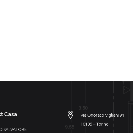

ct Casa
Via Onorato Vigliani 91
10135 – Torino
LO SALVATORE