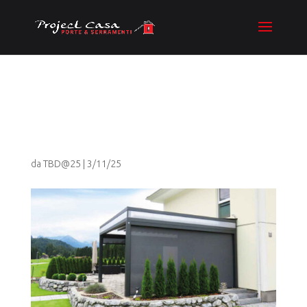
tendenze-spazi-
outdoor-2024-header
da
TBD@25
|
3/11/25