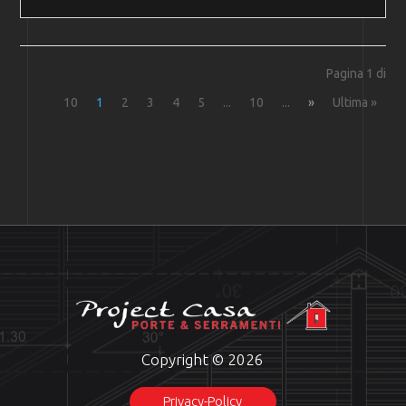
Pagina 1 di
10
1
2
3
4
5
...
10
...
»
Ultima »
Copyright © 2026
Privacy-Policy