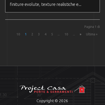
finiture evolute, texture realistiche e...
Pagina 1 di
10
1
2
3
4
5
...
10
...
»
Ultima »
Copyright © 2026