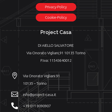
Privacy-Policy
Cookie-Policy
Project Casa
DI AIELLO SALVATORE
Via Onorato Vigliani,91 10135 Torino
P.iva: 11543640012

Via Onorato Vigliani 91
10135 – Torino

info@project-casa.it

+39 011 9090907