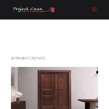
pulizia-porte-
massellate-header
da
TBD@25
|
28/10/25