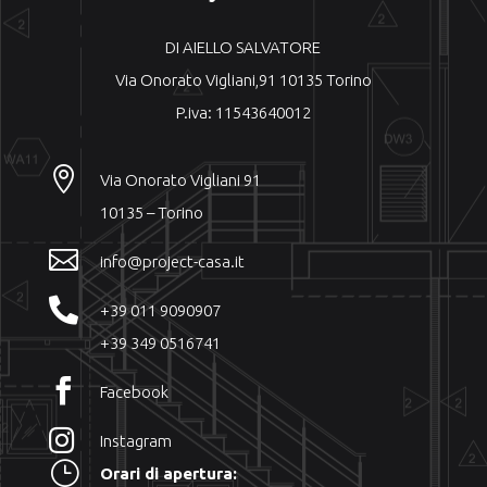
DI AIELLO SALVATORE
Via Onorato Vigliani,91 10135 Torino
P.iva: 11543640012

Via Onorato Vigliani 91
10135 – Torino

info@project-casa.it

+39 011 9090907
+39 349 0516741

Facebook

Instagram
}
Orari di apertura: