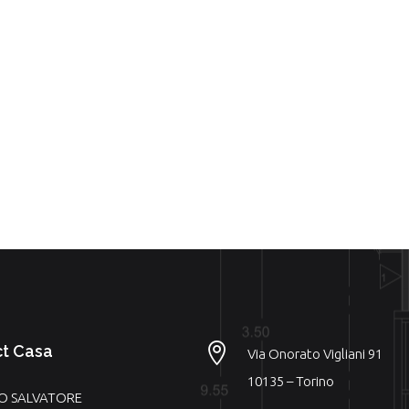

ct Casa
Via Onorato Vigliani 91
10135 – Torino
LO SALVATORE