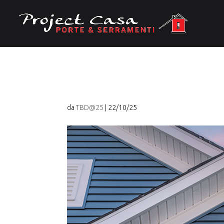
bonus-infissi-2023-he
da
TBD@25
|
22/10/25