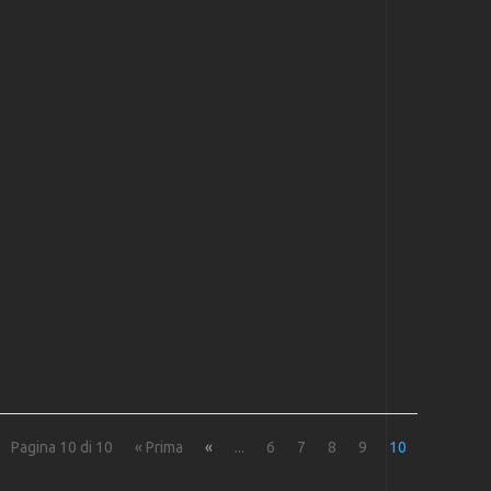
Pagina 10 di 10
« Prima
«
...
6
7
8
9
10